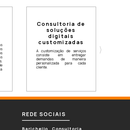
P
Consultoria de
co
soluções
re
digitais
customizadas
A Bari
as
uma e
us
A customização de serviços
produ
os
consiste em entregar
redes 
as
demandas de maneira
desde
s.
personalizada para cada
editor
de
cliente.
seus 
ua
garant
marca
REDE SOCIAIS
Barichello Consultoria