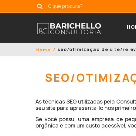
HO
seo/otimização de site/rele
Home
SEO/OTIMIZA
As técnicas SEO utilizadas pela Consu
seu site para apresentá-lo nos primei
Se você possui uma empresa de pequ
orgânica e com um custo acessível, vo