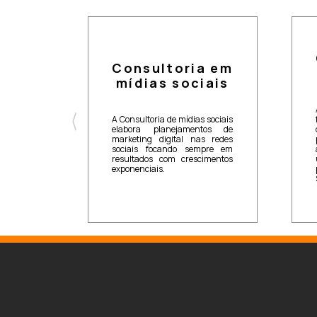
nto
o de
Consultoria em
ng
mídias sociais
égico é
A Consultoria de mídias sociais
ta faze
elabora planejamentos de
tros e
marketing digital nas redes
inidas.
sociais focando sempre em
quipe
resultados com crescimentos
se nesta
exponenciais.