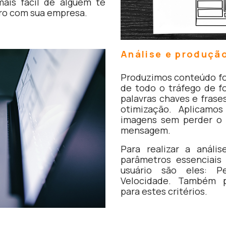
ais fácil de alguém te
uro com sua empresa.
Análise e produçã
Produzimos conteúdo f
de todo o tráfego de fo
palavras chaves e frase
otimização. Aplicamos
imagens sem perder o 
mensagem.
Para realizar a análi
parâmetros essenciais
usuário são eles: P
Velocidade. Também p
para estes critérios.