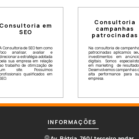
Consultoria
Consultoria em
campanhas
SEO
patrocinadas
A Consultoria de SEO tem como
Na consultoria de campanh
foco analisar, avaliar e
patrocinadas aplicamos se
direcionar a estratégia adotada
investimentos em anúnci
pela sua empresa em relação
digitais. Somos especialist
ao trabalho de otimização de
em marketing de resultado
um site. Possuímos
Desenvolvemos campanhas 
profissionais qualificados em
alta performance para s
SEO.
empresa.
INFORMAÇÕES
Av. Pátria, 760/ terceiro andar