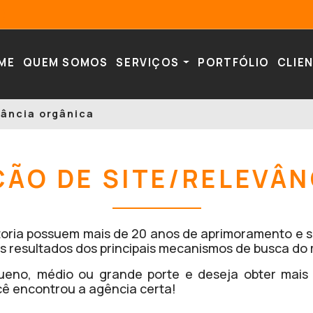
ME
QUEM SOMOS
SERVIÇOS
PORTFÓLIO
CLIE
vância orgânica
ÇÃO DE SITE/RELEVÂN
ltoria possuem mais de 20 anos de aprimoramento e 
ros resultados dos principais mecanismos de busca do
eno, médio ou grande porte e deseja obter mais v
cê encontrou a agência certa!